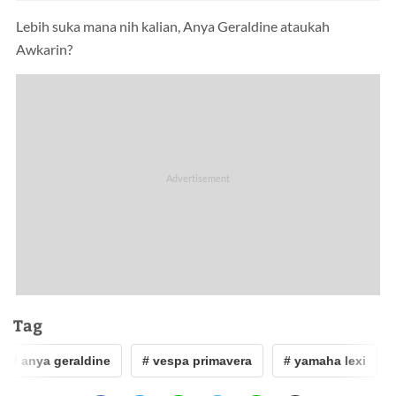
Lebih suka mana nih kalian, Anya Geraldine ataukah
Awkarin?
Tag
# anya geraldine
# vespa primavera
# yamaha lexi
#