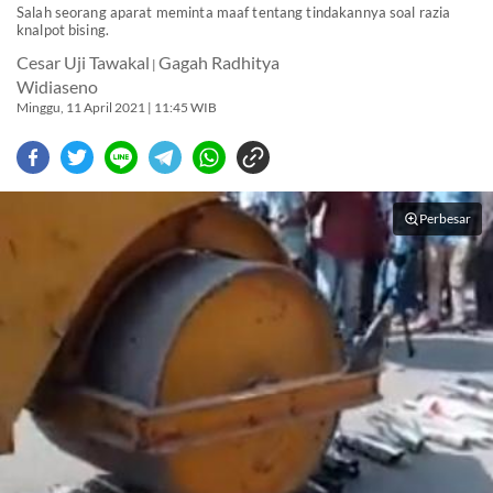
Salah seorang aparat meminta maaf tentang tindakannya soal razia
knalpot bising.
Cesar Uji Tawakal
Gagah Radhitya
|
Widiaseno
Minggu, 11 April 2021 | 11:45 WIB
Perbesar