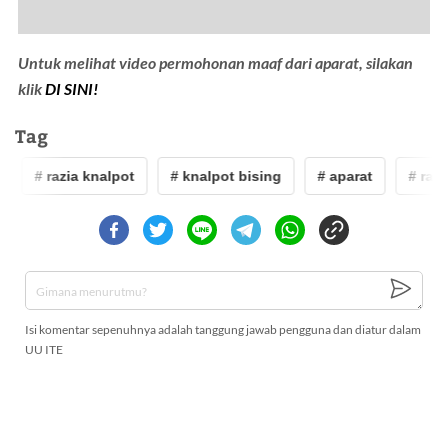
Untuk melihat video permohonan maaf dari aparat, silakan
klik
DI SINI!
Tag
# razia knalpot
# knalpot bising
# aparat
# razi
Isi komentar sepenuhnya adalah tanggung jawab pengguna dan diatur dalam
UU ITE