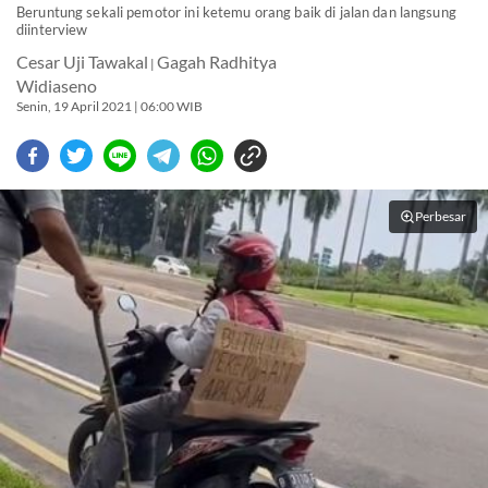
Beruntung sekali pemotor ini ketemu orang baik di jalan dan langsung
diinterview
Cesar Uji Tawakal
Gagah Radhitya
|
Widiaseno
Senin, 19 April 2021 | 06:00 WIB
Perbesar