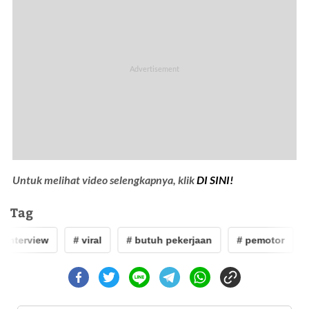
Untuk melihat video selengkapnya, klik
DI SINI!
Tag
 interview
# viral
# butuh pekerjaan
# pemotor