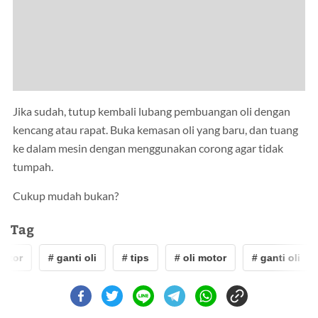
Jika sudah, tutup kembali lubang pembuangan oli dengan
kencang atau rapat. Buka kemasan oli yang baru, dan tuang
ke dalam mesin dengan menggunakan corong agar tidak
tumpah.
Cukup mudah bukan?
Tag
motor
# ganti oli
# tips
# oli motor
# ganti oli