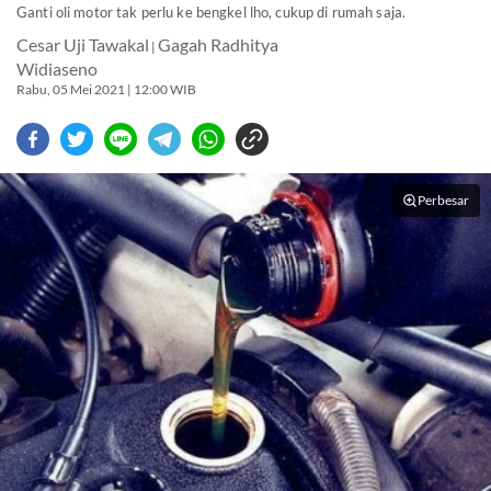
Ganti oli motor tak perlu ke bengkel lho, cukup di rumah saja.
Cesar Uji Tawakal
Gagah Radhitya
|
Widiaseno
Rabu, 05 Mei 2021 | 12:00 WIB
Perbesar