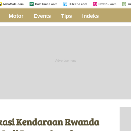
MataMata.com
BolaTimes.com
HiTekno.com
DewiKu.com
G
Motor
Events
Tips
Indeks
ikasi Kendaraan Rwanda