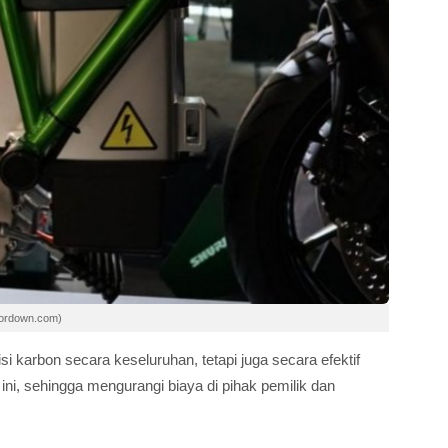
sordown.com)
i karbon secara keseluruhan, tetapi juga secara efektif
i, sehingga mengurangi biaya di pihak pemilik dan