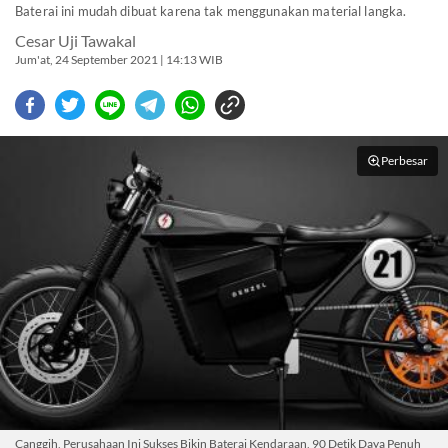
Baterai ini mudah dibuat karena tak menggunakan material langka.
Cesar Uji Tawakal
Jum'at, 24 September 2021 | 14:13 WIB
Perbesar
Canggih, Perusahaan Ini Sukses Bikin Baterai Kendaraan, 90 Detik Daya Penuh