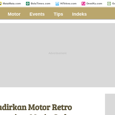
MataMata.com
BolaTimes.com
HiTekno.com
DewiKu.com
G
Motor
Events
Tips
Indeks
dirkan Motor Retro