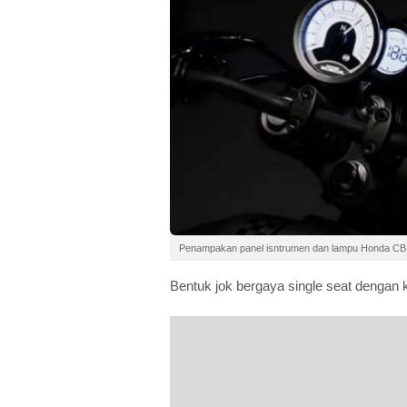
Penampakan panel isntrumen dan lampu Honda CB
Bentuk jok bergaya single seat dengan k