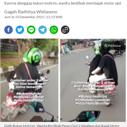
Karena dianggap bukan muhrim, wanita berjilbab membajak motor ojol.
Gagah Radhitya Widiaseno
Jum'at, 03 Desember 2021 | 12:15 WIB
Perbesar
Dalih Bukan Muhrim, Wanita Berjilbab Pesan Ojol 2 Sekaligus dan Bajak Motor