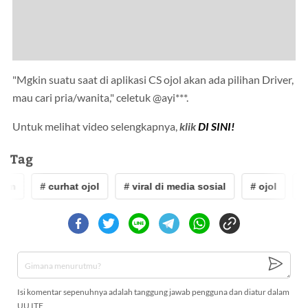
"Mgkin suatu saat di aplikasi CS ojol akan ada pilihan Driver,
mau cari pria/wanita," celetuk @ayi***.
Untuk melihat video selengkapnya,
klik
DI SINI!
Tag
im
# curhat ojol
# viral di media sosial
# ojol
# 
Isi komentar sepenuhnya adalah tanggung jawab pengguna dan diatur dalam
UU ITE