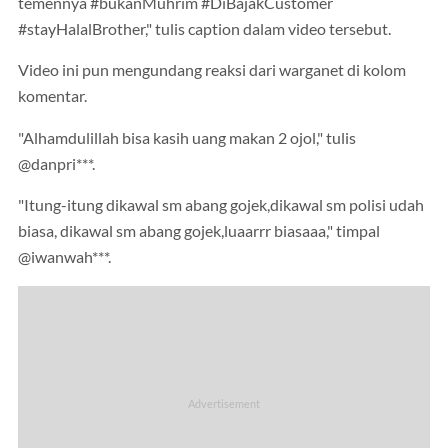
temennya #bukanMuhrim #DiBajakCustomer
#stayHalalBrother," tulis caption dalam video tersebut.
Video ini pun mengundang reaksi dari warganet di kolom
komentar.
"Alhamdulillah bisa kasih uang makan 2 ojol," tulis
@danpri***.
"Itung-itung dikawal sm abang gojek,dikawal sm polisi udah
biasa, dikawal sm abang gojek,luaarrr biasaaa," timpal
@iwanwah***.