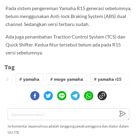
Pada sistem pengereman Yamaha R15 generasi sebelumnya,
belum menggunakan Anti-lock Braking System (ABS) dual
channel. Sedangkan versi terbaru sudah.
Ada juga penambahan Traction Control System (TCS) dan
Quick Shifter. Kedua fitur tersebut belum ada pada R15
versi sebelumnya.
Tag
r15
# yamaha
# moge yamaha
# yamaha r15
# 
Isi komentar sepenuhnya adalah tanggung jawab pengguna dan diatur dalam
UU ITE