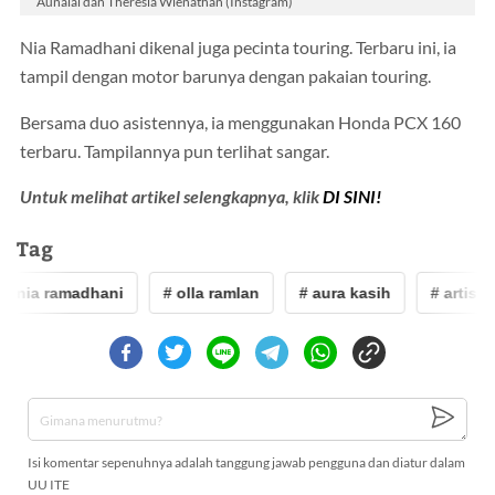
Aunalai dan Theresia Wienathan (Instagram)
Nia Ramadhani dikenal juga pecinta touring. Terbaru ini, ia
tampil dengan motor barunya dengan pakaian touring.
Bersama duo asistennya, ia menggunakan Honda PCX 160
terbaru. Tampilannya pun terlihat sangar.
Untuk melihat artikel selengkapnya, klik
DI SINI!
Tag
 nia ramadhani
# olla ramlan
# aura kasih
# artis
Isi komentar sepenuhnya adalah tanggung jawab pengguna dan diatur dalam
UU ITE