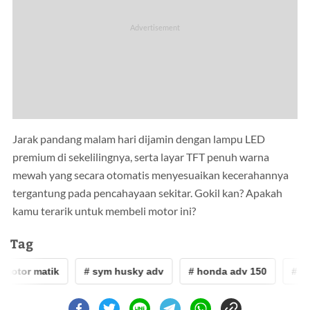
Jarak pandang malam hari dijamin dengan lampu LED
premium di sekelilingnya, serta layar TFT penuh warna
mewah yang secara otomatis menyesuaikan kecerahannya
tergantung pada pencahayaan sekitar. Gokil kan? Apakah
kamu terarik untuk membeli motor ini?
Tag
 motor matik
# sym husky adv
# honda adv 150
# mo