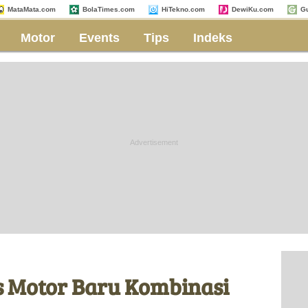
MataMata.com
BolaTimes.com
HiTekno.com
DewiKu.com
G
Motor
Events
Tips
Indeks
s Motor Baru Kombinasi