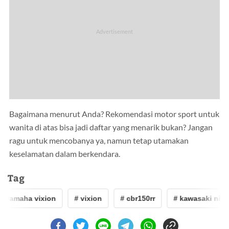
Bagaimana menurut Anda? Rekomendasi motor sport untuk
wanita di atas bisa jadi daftar yang menarik bukan? Jangan
ragu untuk mencobanya ya, namun tetap utamakan
keselamatan dalam berkendara.
Tag
 yamaha vixion
# vixion
# cbr150rr
# kawasaki ninja