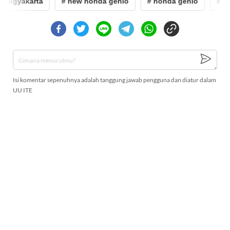
 yogyakarta
# new honda genio
# honda genio
# as
Isi komentar sepenuhnya adalah tanggung jawab pengguna dan diatur dalam
UU ITE