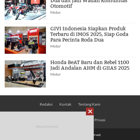
Dua dan Jadi Wadah Komunitas
Otomotif
Motor
GIVI Indonesia Siapkan Produk
Terbaru di IMOS 2025, Siap Goda
Para Pecinta Roda Dua
Motor
Honda BeAT Baru dan Rebel 1100
Jadi Andalan AHM di GIIAS 2025
Motor
Redaksi
Kontak
Tentang Kami

Pedoman Media Siber
Kebijakan Privasi
© 2026 Mobimoto.com - All Rights Reserved.