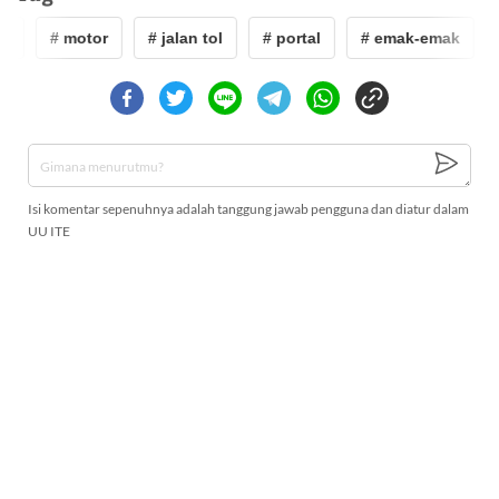
k
# motor
# jalan tol
# portal
# emak-emak
Isi komentar sepenuhnya adalah tanggung jawab pengguna dan diatur dalam
UU ITE