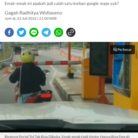
Emak-emak ini apakah jadi salah satu korban google maps yak?
Gagah Radhitya Widiaseno
Jum'at, 22 Juli 2022 | 21:00 WIB
Perbesar
Bingung Portal Tol Tak Bisa Dibuka, Emak-emak Naik Motor Hanya Bisa Pasrah