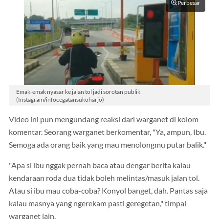
Perbesar
Emak-emak nyasar ke jalan tol jadi sorotan publik
(Instagram/infocegatansukoharjo)
Video ini pun mengundang reaksi dari warganet di kolom
komentar. Seorang warganet berkomentar, "Ya, ampun, Ibu.
Semoga ada orang baik yang mau menolongmu putar balik."
"Apa si ibu nggak pernah baca atau dengar berita kalau
kendaraan roda dua tidak boleh melintas/masuk jalan tol.
Atau si ibu mau coba-coba? Konyol banget, dah. Pantas saja
kalau masnya yang ngerekam pasti geregetan," timpal
warganet lain.