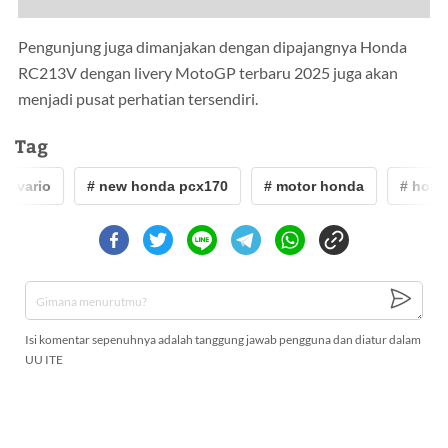
Pengunjung juga dimanjakan dengan dipajangnya Honda
RC213V dengan livery MotoGP terbaru 2025 juga akan
menjadi pusat perhatian tersendiri.
Tag
# vario
# new honda pcx170
# motor honda
# hond
Isi komentar sepenuhnya adalah tanggung jawab pengguna dan diatur dalam
UU ITE