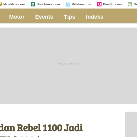
MataMata.com
BolaTimes.com
HiTekno.com
DewiKu.com
G
Motor
Events
Tips
Indeks
an Rebel 1100 Jadi