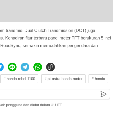
stem transmisi Dual Clutch Transmission (DCT) juga
. Kehadiran fitur terbaru panel meter TFT berukuran 5 inci
onda RoadSync, semakin memudahkan pengendara dan
# honda rebel 1100
# pt astra honda motor
# honda
wab pengguna dan diatur dalam UU ITE