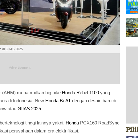
 di GIIAS 2025
r
(AHM) menampilkan big bike
Honda Rebel 1100
yang
aris di Indonesia, New
Honda BeAT
dengan desain baru di
Show atau
GIIAS 2025
.
rteknologi tinggi lainnya yakni,
Honda
PCX160 RoadSync
Pil
asi perusahaan dalam era elektrifikasi.