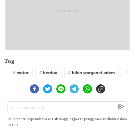
Tag
u
# motor
# berdoa
# bikin warganet adem
# teu
Isi komentar sepenuhnya adalah tanggung jawab pengguna dan diatur dalam
UU ITE