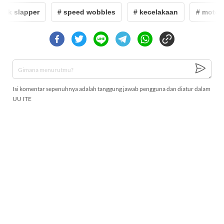
ank slapper
# speed wobbles
# kecelakaan
# motor
Isi komentar sepenuhnya adalah tanggung jawab pengguna dan diatur dalam
UU ITE