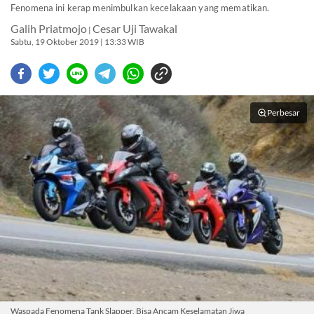
Fenomena ini kerap menimbulkan kecelakaan yang mematikan.
Galih Priatmojo
Cesar Uji Tawakal
|
Sabtu, 19 Oktober 2019 | 13:33 WIB
Perbesar
Waspada Fenomena Tank Slapper, Bisa Ancam Keselamatan Jiwa