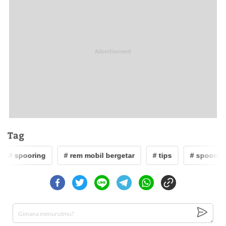
Tag
# spooring
# rem mobil bergetar
# tips
# spooring