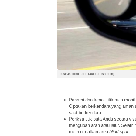
Ilustrasi blind spot. (autofurnish.com)
Pahami dan kenali titik buta mobi
Ciptakan berkendara yang aman a
saat berkendara.
Periksa titik buta Anda secara vi
mengubah arah atau jalur. Selain
meminimalkan area
blind spot
.