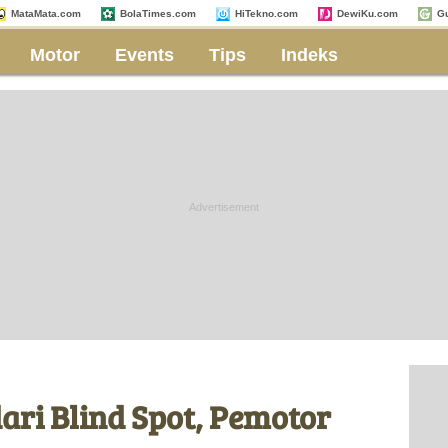
MataMata.com
BolaTimes.com
HiTekno.com
DewiKu.com
G
Motor
Events
Tips
Indeks
ari Blind Spot, Pemotor