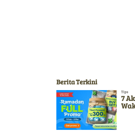
Berita Terkini
Tips
7 Ak
Wak