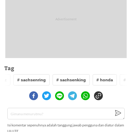
Tag
ez
# sachsenring
# sachsenking
# honda
# duca
Isi komentar sepenuhnya adalah tanggung jawab pengguna dan diatur dalam
UU ITE