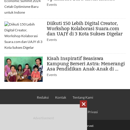
Events
Diikuti 150 Lebih Digital Creator,
Workshop Kolaborasi Suara.com
dan UAJY di 3 Kota Sukses Digelar
Events
Kisah Inspiratif Beasiswa
Kampung Berseri Astra: Menerangi
Asa Pendidikan Anak-Anak di ...
Events
Redaksi
Kontak
Tentang Kami

Pedoman Media Siber
Kebijakan Privasi
© 2026 Mobimoto.com - All Rights Reserved.