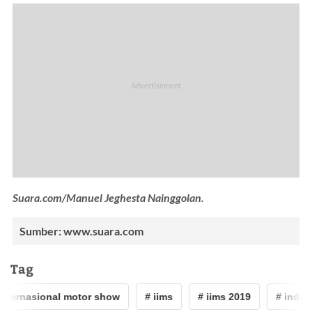
Suara.com/Manuel Jeghesta Nainggolan.
Sumber: www.suara.com
Tag
nternasional motor show
# iims
# iims 2019
# indone