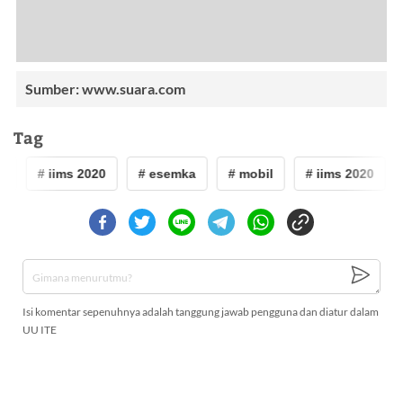
Sumber: www.suara.com
Tag
l
# iims 2020
# esemka
# mobil
# iims 2020
Isi komentar sepenuhnya adalah tanggung jawab pengguna dan diatur dalam
UU ITE