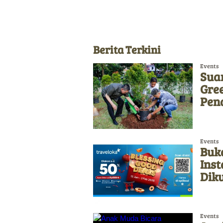
Berita Terkini
Events
Sua
Gre
Pen
Events
Buka
Ins
Diku
Events