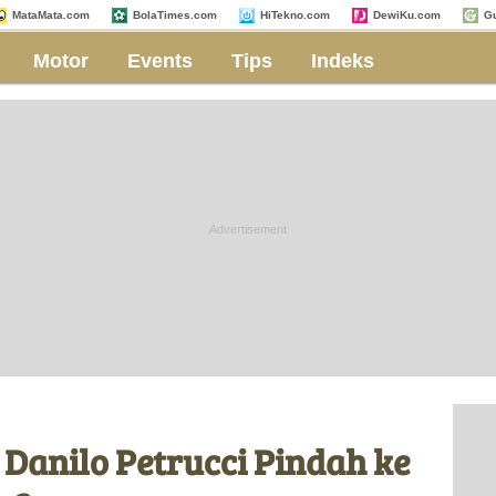
MataMata.com
BolaTimes.com
HiTekno.com
DewiKu.com
G
Motor
Events
Tips
Indeks
Danilo Petrucci Pindah ke