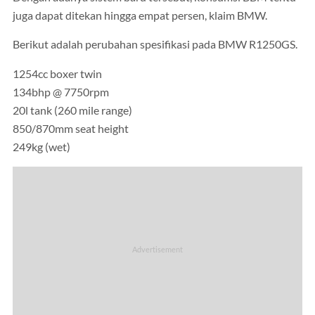
juga dapat ditekan hingga empat persen, klaim BMW.
Berikut adalah perubahan spesifikasi pada BMW R1250GS.
1254cc boxer twin
134bhp @ 7750rpm
20l tank (260 mile range)
850/870mm seat height
249kg (wet)