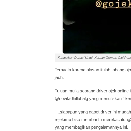
Kumpulkan Donasi Untuk Korban Gempa, Ojol Rela
Ternyata karena alasan itulah, abang oj
jauh.
Tujuan mulia seorang driver ojek online i
@novifadhillahalg yang menuliskan ''Semo
''...siapapun yang dapet driver ini mu
rejekimu bisa membantu mereka.. itung2 
yang membagikan pengalamannya ini.