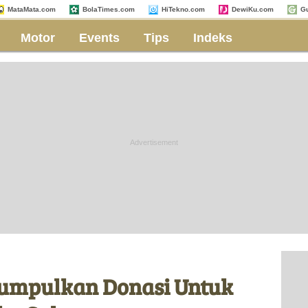
MataMata.com
BolaTimes.com
HiTekno.com
DewiKu.com
G
Motor
Events
Tips
Indeks
Kumpulkan Donasi Untuk