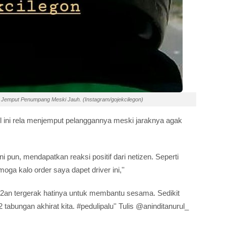
 Jemput Penumpang Meski Jauh. (Instagram/gojekcilegon)
ol ini rela menjemput pelanggannya meski jaraknya agak
ni pun, mendapatkan reaksi positif dari netizen. Seperti
ga kalo order saya dapet driver ini,''
dah2an tergerak hatinya untuk membantu sesama. Sedikit
tabungan akhirat kita. #pedulipalu'' Tulis @aninditanurul_