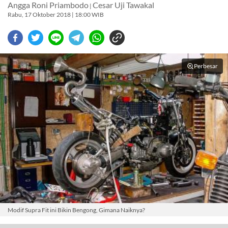
Angga Roni Priambodo
Cesar Uji Tawakal
|
Rabu, 17 Oktober 2018 | 18:00 WIB
Perbesar
Modif Supra Fit ini Bikin Bengong, Gimana Naiknya?