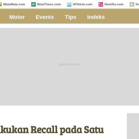
MataMata.com
BolaTimes.com
HiTekno.com
DewiKu.com
G
Motor
Events
Tips
Indeks
ukan Recall pada Satu