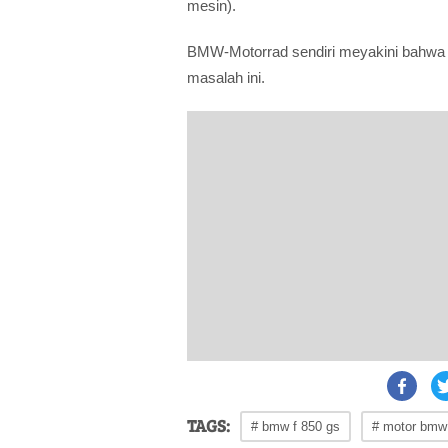
mesin).
BMW-Motorrad sendiri meyakini bahwa 
masalah ini.
TAGS:
# bmw f 850 gs
# motor bmw