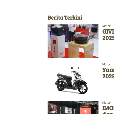
Berita Terkini
Motor
GIVI
2025
Motor
Yam
202
Motor
IMO