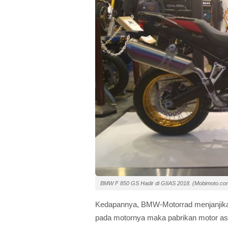
BMW F 850 GS Hadir di GIIAS 2018. (Mobimoto.co
Kedapannya, BMW-Motorrad menjanjikan
pada motornya maka pabrikan motor as