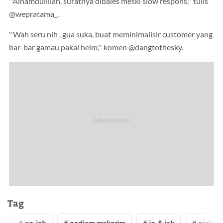
''Alhamdulillah, suratnya dibales meski slow respons,'' tulis
@wepratama_.
''Wah seru nih , gua suka, buat meminimalisir customer yang
bar-bar gamau pakai helm,'' komen @dangtothesky.
Tag
# go-jek
# nadiem makarim
# jo & jek
# ojek onl