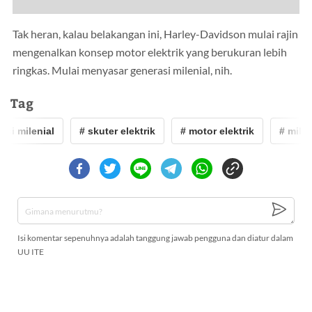
Tak heran, kalau belakangan ini, Harley-Davidson mulai rajin
mengenalkan konsep motor elektrik yang berukuran lebih
ringkas. Mulai menyasar generasi milenial, nih.
Tag
i milenial
# skuter elektrik
# motor elektrik
# milenia
Isi komentar sepenuhnya adalah tanggung jawab pengguna dan diatur dalam
UU ITE