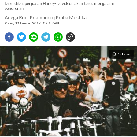
Diprediksi, penjualan Harley-Davidson akan terus mengalami
penurunan.
Angga Roni Priambodo
Praba Mustika
|
Rabu, 30 Januari 2019 | 09:15 WIB
Perbesar