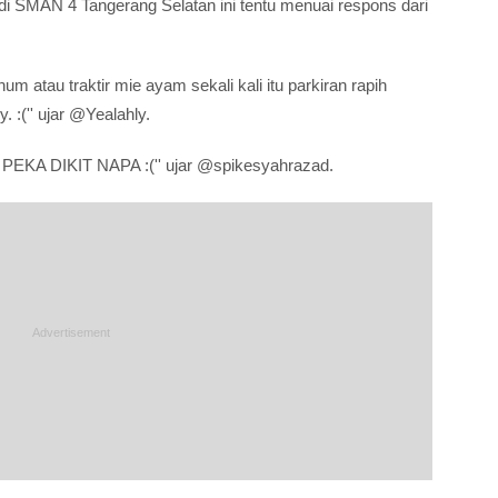
di SMAN 4 Tangerang Selatan ini tentu menuai respons dari
um atau traktir mie ayam sekali kali itu parkiran rapih
. :('' ujar @Yealahly.
KA DIKIT NAPA :('' ujar @spikesyahrazad.