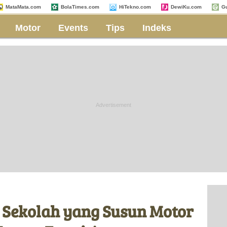
MataMata.com
BolaTimes.com
HiTekno.com
DewiKu.com
G
Motor
Events
Tips
Indeks
 Sekolah yang Susun Motor