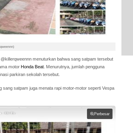
erqweennn)
er @killerqweennn menuturkan bahwa sang satpam tersebut
utama motor
Honda Beat
. Menurutnya, jumlah pengguna
si parkiran sekolah tersebut.
 sang satpam juga menata rapi motor-motor seperti Vespa
Perbesar