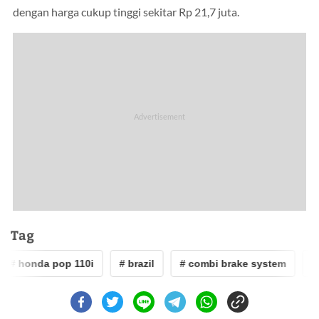
dengan harga cukup tinggi sekitar Rp 21,7 juta.
Tag
# honda pop 110i
# brazil
# combi brake system
# 