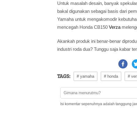
Untuk masalah desain, banyak spekula
bakal digunakan sebagai basis dari pembu
Yamaha untuk mengakomodir kebutuhan 
mencegah Honda CB150
Verza
melengg
Akankah produk ini benar-benar diproduk
industri roda dua? Tunggu saja kabar t
TAGS:
# yamaha
# honda
# ve
Isi komentar sepenuhnya adalah tanggung ja