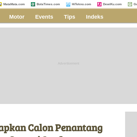
MataMata.com
BolaTimes.com
HiTekno.com
DewiKu.com
G
Motor
Events
Tips
Indeks
apkan Calon Penantang