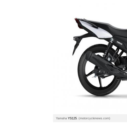
Yamaha
YS125
. (motorcyclenews.com)