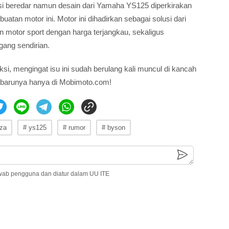
si beredar namun desain dari Yamaha YS125 diperkirakan
atan motor ini. Motor ini dihadirkan sebagai solusi dari
motor sport dengan harga terjangkau, sekaligus
ang sendirian.
si, mengingat isu ini sudah berulang kali muncul di kancah
erbarunya hanya di Mobimoto.com!
rza
# ys125
# rumor
# byson
wab pengguna dan diatur dalam UU ITE