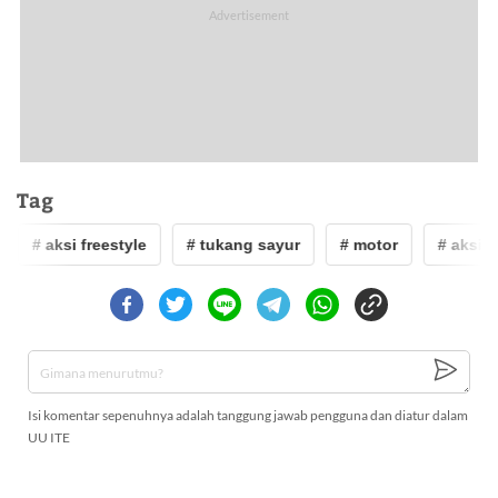
Tag
# aksi freestyle
# tukang sayur
# motor
# aksi fr
Isi komentar sepenuhnya adalah tanggung jawab pengguna dan diatur dalam
UU ITE