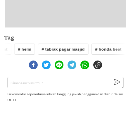
Tag
eat
# helm
# tabrak pagar masjid
# honda beat
Isi komentar sepenuhnya adalah tanggung jawab pengguna dan diatur dalam
UU ITE