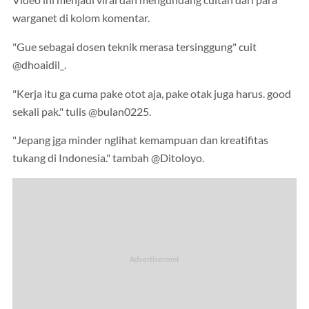
Video ini menjadi viral dan mengundang cuitan dari para
warganet di kolom komentar.
"Gue sebagai dosen teknik merasa tersinggung" cuit
@dhoaidil_.
"Kerja itu ga cuma pake otot aja, pake otak juga harus. good
sekali pak." tulis @bulan0225.
"Jepang jga minder nglihat kemampuan dan kreatifitas
tukang di Indonesia." tambah @Ditoloyo.