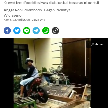
Kelewat kreatif modifikasi yang dilakukan kuli bangunan ini, mantull
Angga Roni Priambodo
Gagah Radhitya
|
Widiaseno
Kamis, 23 April 2020 | 21:25 WIB
Perbesar