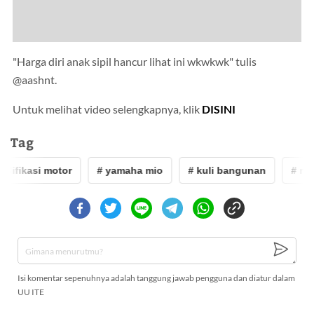
"Harga diri anak sipil hancur lihat ini wkwkwk" tulis
@aashnt.
Untuk melihat video selengkapnya, klik
DISINI
Tag
difikasi motor
# yamaha mio
# kuli bangunan
# moto
Isi komentar sepenuhnya adalah tanggung jawab pengguna dan diatur dalam
UU ITE