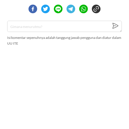
Isi komentar sepenuhnya adalah tanggung jawab pengguna dan diatur dalam
UU ITE