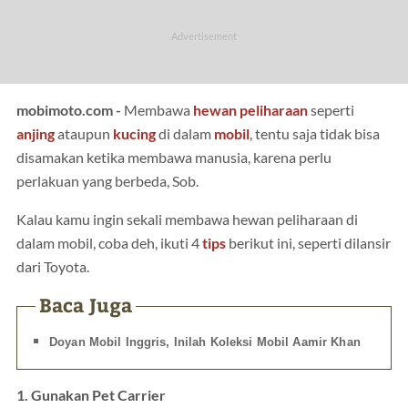
mobimoto.com -
Membawa
hewan peliharaan
seperti
anjing
ataupun
kucing
di dalam
mobil
, tentu saja tidak bisa
disamakan ketika membawa manusia, karena perlu
perlakuan yang berbeda, Sob.
Kalau kamu ingin sekali membawa hewan peliharaan di
dalam mobil, coba deh, ikuti 4
tips
berikut ini, seperti dilansir
dari Toyota.
Baca Juga
Doyan Mobil Inggris, Inilah Koleksi Mobil Aamir Khan
1. Gunakan Pet Carrier