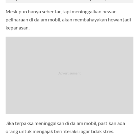
Meskipun hanya sebentar, tapi meninggalkan hewan
peliharaan di dalam mobil, akan membahayakan hewan jadi
kepanasan.
Jika terpaksa meninggalkan di dalam mobil, pastikan ada
orang untuk mengajak berinteraksi agar tidak stres.