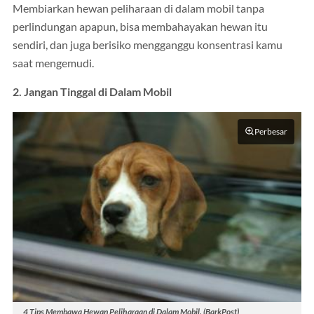
Membiarkan hewan peliharaan di dalam mobil tanpa
perlindungan apapun, bisa membahayakan hewan itu
sendiri, dan juga berisiko mengganggu konsentrasi kamu
saat mengemudi.
2. Jangan Tinggal di Dalam Mobil
Perbesar
4 Tips Membawa Hewan Peliharaan di Dalam Mobil. (BarkPost)