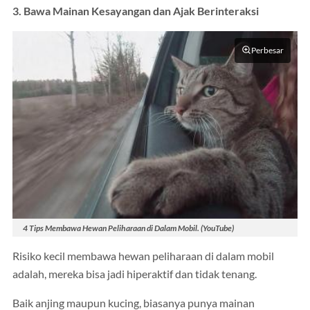
3. Bawa Mainan Kesayangan dan Ajak Berinteraksi
Perbesar
4 Tips Membawa Hewan Peliharaan di Dalam Mobil. (YouTube)
Risiko kecil membawa hewan peliharaan di dalam mobil
adalah, mereka bisa jadi hiperaktif dan tidak tenang.
Baik anjing maupun kucing, biasanya punya mainan