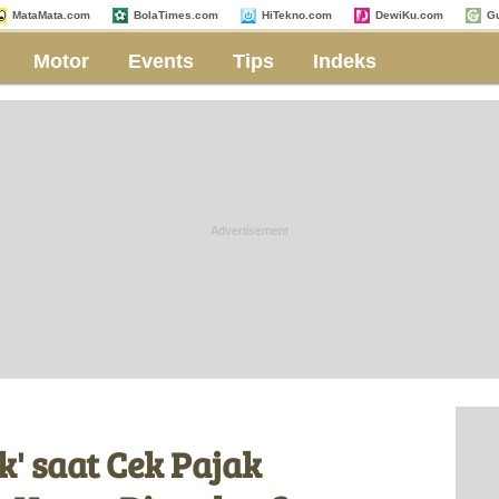
MataMata.com
BolaTimes.com
HiTekno.com
DewiKu.com
G
Motor
Events
Tips
Indeks
k' saat Cek Pajak