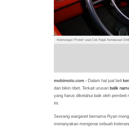
Keterangan 'Protek' saat Cek Pajak Kendaraan Onl
mobimoto.com -
Dalam hal jual beli
ke
dan bikin ribet. Terkait urusan
balik nam
yang harus diketahui baik oleh pembeli
ini.
Seorang warganet bernama Ryan mengun
menanyakan mengenai sebuah keteranga