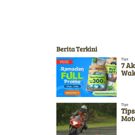
Berita Terkini
Tips
7 Ak
Wak
Tips
Tips
Mot