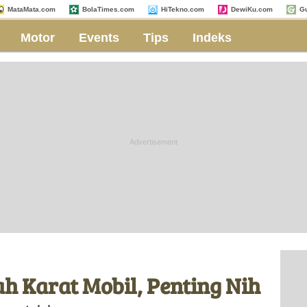
MataMata.com
BolaTimes.com
HiTekno.com
DewiKu.com
G
Motor
Events
Tips
Indeks
h Karat Mobil, Penting Nih