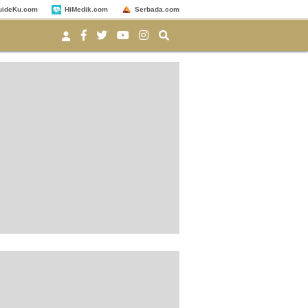
uideKu.com
HiMedik.com
Serbada.com