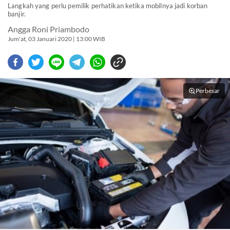
Langkah yang perlu pemilik perhatikan ketika mobilnya jadi korban
banjir.
Angga Roni Priambodo
Jum'at, 03 Januari 2020 | 13:00 WIB
Perbesar