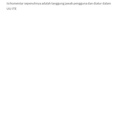
Isi komentar sepenuhnya adalah tanggung jawab pengguna dan diatur dalam
UU ITE