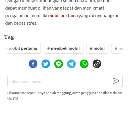
Dengan mempertimbangkan semua faktor ini, pembeli
dapat membuat pilihan yang tepat dan menikmati
pengalaman memiliki
mobil pertama
yang menyenangkan
dan bebas stres.
Tag
# mobil pertama
# membeli mobil
# mobil
# mobil
Isi komentar sepenuhnya adalah tanggung jawab pengguna dan diatur dalam
UU ITE