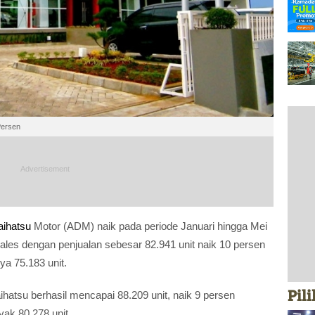
Persen
aihatsu
Motor (ADM) naik pada periode Januari hingga Mei
sales dengan penjualan sebesar 82.941 unit naik 10 persen
a 75.183 unit.
Pil
atsu berhasil mencapai 88.209 unit, naik 9 persen
ak 80.278 unit.