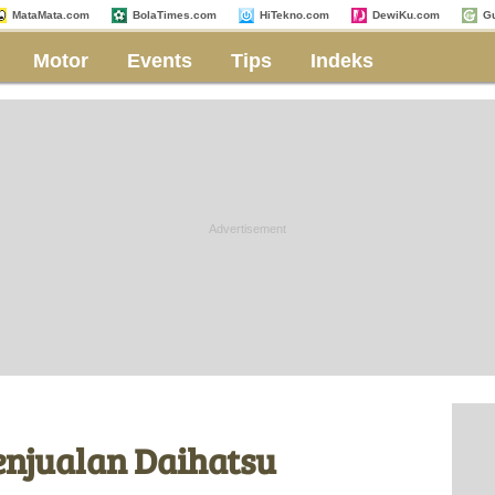
MataMata.com
BolaTimes.com
HiTekno.com
DewiKu.com
G
Motor
Events
Tips
Indeks
enjualan Daihatsu