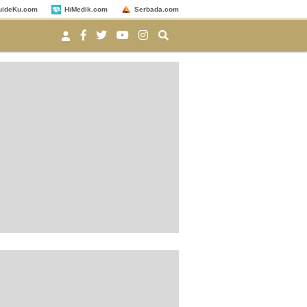
uideKu.com
HiMedik.com
Serbada.com