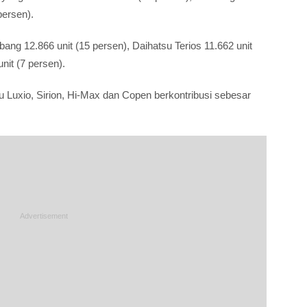
persen).
ng 12.866 unit (15 persen), Daihatsu Terios 11.662 unit
nit (7 persen).
u Luxio, Sirion, Hi-Max dan Copen berkontribusi sebesar