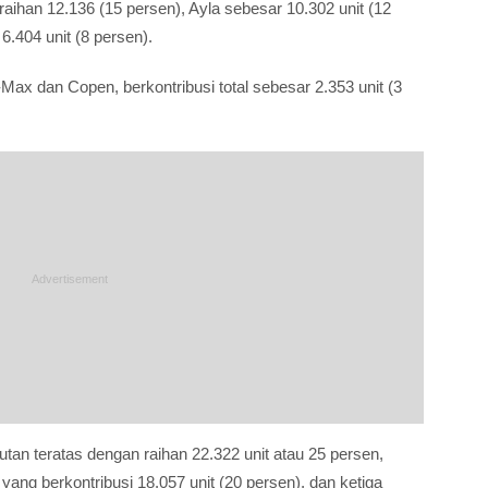
 raihan 12.136 (15 persen), Ayla sebesar 10.302 unit (12
.404 unit (8 persen).
i-Max dan Copen, berkontribusi total sebesar 2.353 unit (3
utan teratas dengan raihan 22.322 unit atau 25 persen,
ang berkontribusi 18.057 unit (20 persen), dan ketiga