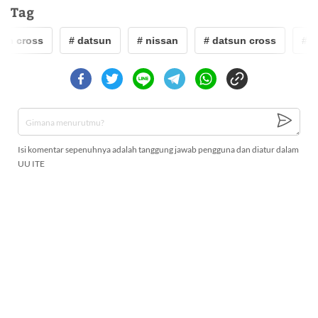
Tag
un cross
# datsun
# nissan
# datsun cross
# d
Isi komentar sepenuhnya adalah tanggung jawab pengguna dan diatur dalam
UU ITE