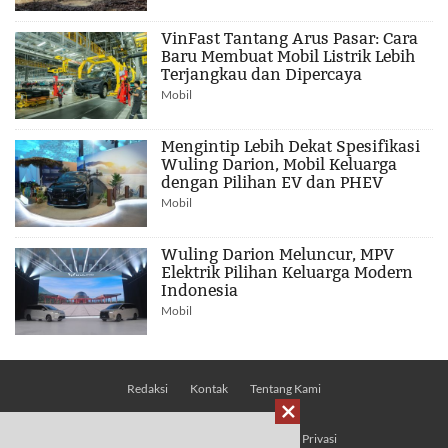
VinFast Tantang Arus Pasar: Cara
Baru Membuat Mobil Listrik Lebih
Terjangkau dan Dipercaya
Mobil
Mengintip Lebih Dekat Spesifikasi
Wuling Darion, Mobil Keluarga
dengan Pilihan EV dan PHEV
Mobil
Wuling Darion Meluncur, MPV
Elektrik Pilihan Keluarga Modern
Indonesia
Mobil
Redaksi
Kontak
Tentang Kami

Pedoman Media Siber
Kebijakan Privasi