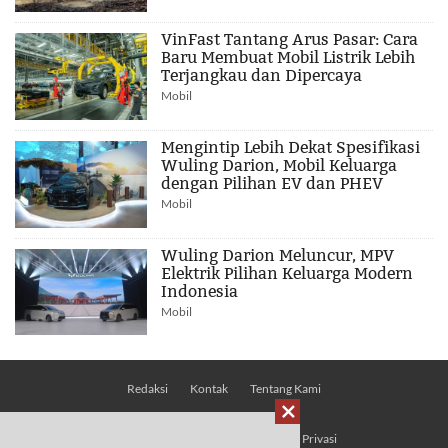
VinFast Tantang Arus Pasar: Cara
Baru Membuat Mobil Listrik Lebih
Terjangkau dan Dipercaya
Mobil
Mengintip Lebih Dekat Spesifikasi
Wuling Darion, Mobil Keluarga
dengan Pilihan EV dan PHEV
Mobil
Wuling Darion Meluncur, MPV
Elektrik Pilihan Keluarga Modern
Indonesia
Mobil
Redaksi
Kontak
Tentang Kami

Pedoman Media Siber
Kebijakan Privasi