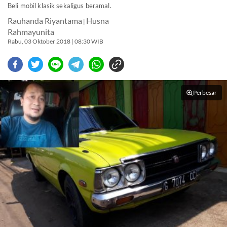
Beli mobil klasik sekaligus beramal.
Rauhanda Riyantama
Husna
|
Rahmayunita
Rabu, 03 Oktober 2018 | 08:30 WIB
Perbesar