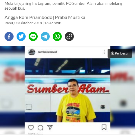
Melalui jejaring Instagram, pemilik PO Sumber Alam akan melelang
sebuah bus.
Angga Roni Priambodo
Praba Mustika
|
Rabu, 03 Oktober 2018 | 16:45 WIB
Perbesar