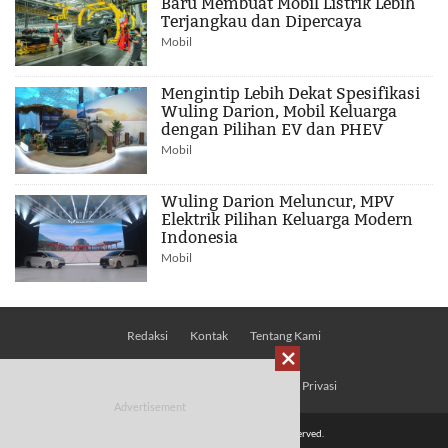
Baru Membuat Mobil Listrik Lebih
Terjangkau dan Dipercaya
Mobil
Mengintip Lebih Dekat Spesifikasi
Wuling Darion, Mobil Keluarga
dengan Pilihan EV dan PHEV
Mobil
Wuling Darion Meluncur, MPV
Elektrik Pilihan Keluarga Modern
Indonesia
Mobil
Redaksi
Kontak
Tentang Kami

Pedoman Media Siber
Kebijakan Privasi
© 2026 Mobimoto.com - All Rights Reserved.