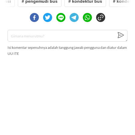
insi
# pengemudi bus
# kondektur bus
# kondektur 
Isi komentar sepenuhnya adalah tanggung jawab pengguna dan diatur dalam
UU ITE