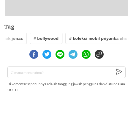
Tag
ick jonas
# bollywood
# koleksi mobil priyanka chopra
Isi komentar sepenuhnya adalah tanggung jawab pengguna dan diatur dalam
UU ITE