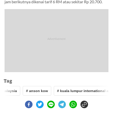
jam berikutnya dikenai tarif 6 RM atau sekitar Rp 20.700.
Tag
 malaysia
# anson kow
# kuala lumpur international airpo